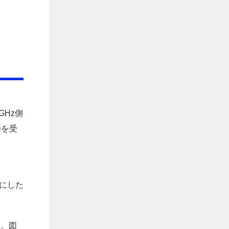
GHz側
渉を受
うにした
す。図