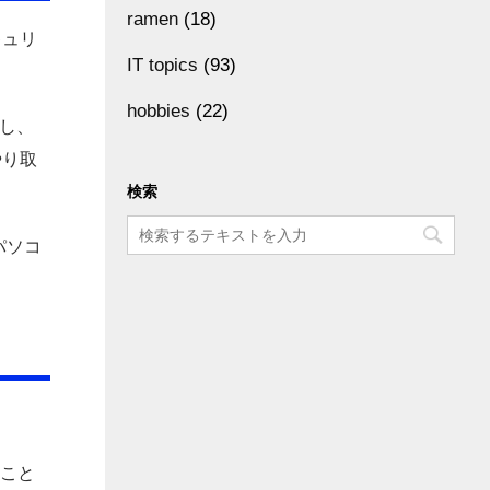
ramen
(18)
キュリ
IT topics
(93)
hobbies
(22)
し、
やり取
検索
パソコ
ること