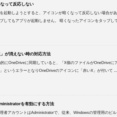
暗くなって反応しない
アプリを起動しようとすると、アイコンが暗くなって反応しない場合が
プしてもアプリが起動しません。 暗くなったアイコンをタップし
問題」が消えない時の対応方法
動的にOneDriveに同期していると、「X個のファイルがOneDriveに
いうエラーとなりOneDriveのアイコンに「赤いX」が付いて ...
dministratorを有効にする方法
理者アカウントはAdministratorで、従来、Windowsの管理用のビ