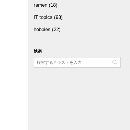
ramen
(18)
IT topics
(93)
hobbies
(22)
検索