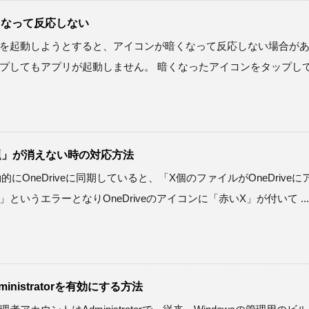
暗くなって反応しない
アプリを起動しようとすると、アイコンが暗くなって反応しない場合が
プしてもアプリが起動しません。 暗くなったアイコンをタップし
問題」が消えない時の対応方法
動的にOneDriveに同期していると、「X個のファイルがOneDriveに
いうエラーとなりOneDriveのアイコンに「赤いX」が付いて ...
dministratorを有効にする方法