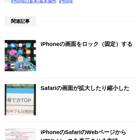
-
iPhoneの基本/基本操作
,
iPhone
関連記事
iPhoneの画面をロック（固定）する
Safariの画面が拡大したり縮小した
iPhoneのSafariのWebページから