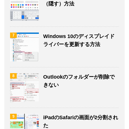
（隠す）方法
7
Windows 10のディスプレイド
ライバーを更新する方法
8
Outlookのフォルダーが削除で
きない
9
iPadのSafariの画面が2分割され
た