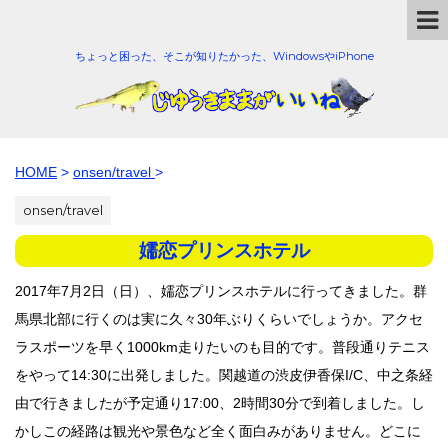
ちょっと困った、そこが知りたかった、WindowsやiPhone
HOME
>
onsen/travel
>
onsen/travel
嬬恋プリンスホテル
2017年7月2日（日）、嬬恋プリンスホテルに行ってきました。群
馬県北部に行くのは実に久々30年ぶりくらいでしょうか。アクセ
ラスポーツを早く1000km走りたいのも目的です。普段通りテニス
をやって14:30に出発しました。関越道の渋皮伊香保I/C、中之条経
由で行きましたが予定通り17:00、2時間30分で到着しました。し
かしこの経路は観光や景色など全く面白みがありません。どこに