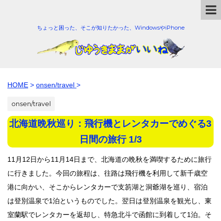
ちょっと困った、そこが知りたかった、WindowsやiPhone
HOME
>
onsen/travel
>
onsen/travel
北海道晩秋巡り：飛行機とレンタカーでめぐる3
日間の旅行 1/3
11月12日から11月14日まで、北海道の晩秋を満喫するために旅行
に行きました。今回の旅程は、往路は飛行機を利用して新千歳空
港に向かい、そこからレンタカーで支笏湖と洞爺湖を巡り、宿泊
は登別温泉で1泊というものでした。翌日は登別温泉を観光し、東
室蘭駅でレンタカーを返却し、特急北斗で函館に到着して1泊。そ