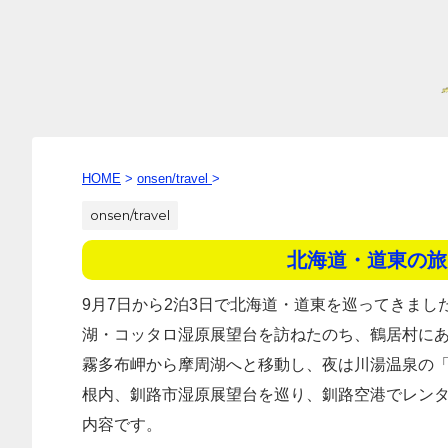
HOME
>
onsen/travel
>
onsen/travel
北海道・道東の旅
9月7日から2泊3日で北海道・道東を巡ってきま
湖・コッタロ湿原展望台を訪ねたのち、鶴居村にあ
霧多布岬から摩周湖へと移動し、夜は川湯温泉の
根内、釧路市湿原展望台を巡り、釧路空港でレンタ
内容です。