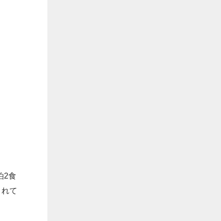
泊2食
されて