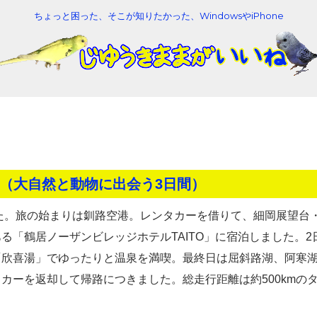
ちょっと困った、そこが知りたかった、WindowsやiPhone
（大自然と動物に出会う3日間）
した。旅の始まりは釧路空港。レンタカーを借りて、細岡展望台
る「鶴居ノーザンビレッジホテルTAITO」に宿泊しました。2
「欣喜湯」でゆったりと温泉を満喫。最終日は屈斜路湖、阿寒
カーを返却して帰路につきました。総走行距離は約500kmの