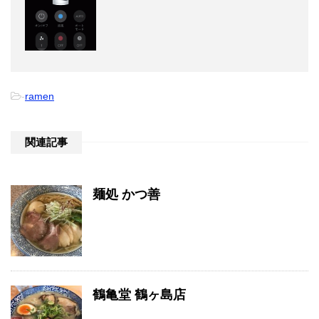
-
ramen
関連記事
麺処 かつ善
鶴亀堂 鶴ヶ島店