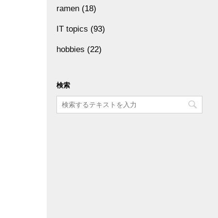
ramen
(18)
IT topics
(93)
hobbies
(22)
検索