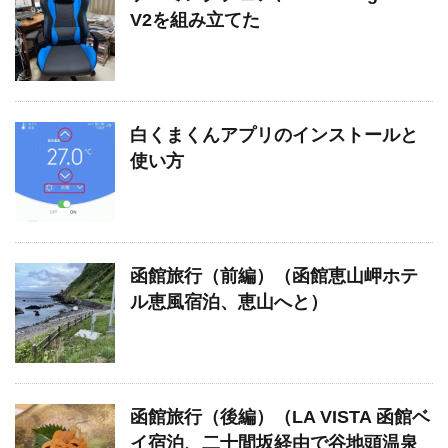
V2を組み立てた
白くまくんアプリのインストールと
使い方
函館旅行（前編）（函館恵山岬ホテ
ル恵風宿泊、恵山へと）
函館旅行（後編）（LA VISTA 函館ベ
イ宿泊、二十間坂経由で谷地頭温泉